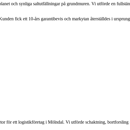
anet och synliga saltutfällningar på grundmuren. Vi utförde en fullstä
. Kunden fick ett 10-års garantibevis och markytan återställdes i ursprun
r för ett logistikföretag i Mölndal. Vi utförde schaktning, bortforslin