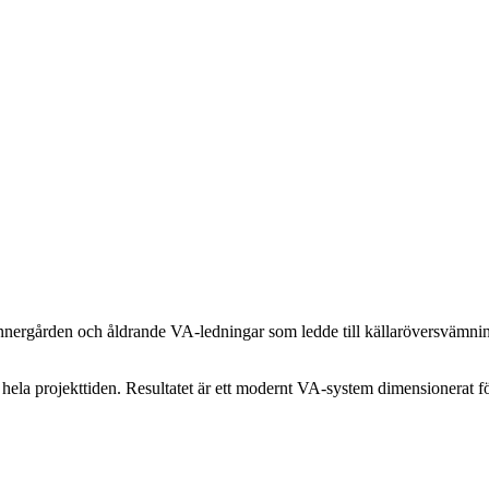
nnergården och åldrande VA-ledningar som ledde till källaröversvämnin
 hela projekttiden. Resultatet är ett modernt VA-system dimensionerat fö