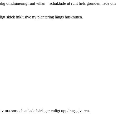
ndig omdränering runt villan – schaktade ut runt hela grunden, lade om
gligt skick inklusive ny plantering längs husknuten.
g av massor och anlade bärlager enligt uppdragsgivarens