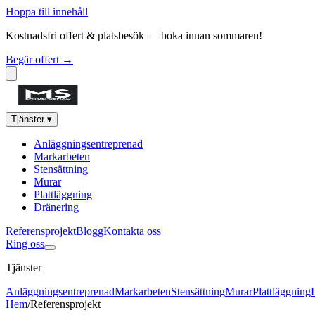
Hoppa till innehåll
Kostnadsfri offert & platsbesök — boka innan sommaren!
Begär offert →
Tjänster
▾
Anläggningsentreprenad
Markarbeten
Stensättning
Murar
Plattläggning
Dränering
Referensprojekt
Blogg
Kontakta oss
Ring oss
Tjänster
Anläggningsentreprenad
Markarbeten
Stensättning
Murar
Plattläggning
Hem
/
Referensprojekt