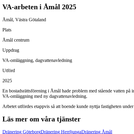
VA-arbeten i Åmål 2025
Åmål, Västra Götaland
Plats
Åmål centrum
Uppdrag
VA-omläggning, dagvattenavledning
Utförd
2025
En bostadsrättsförening i Åmål hade problem med stående vatten på i
VA-omläggning med ny dagvattenavledning.
Arbetet utfördes etappvis så att boende kunde nyttja fastigheten under
Läs mer om våra tjänster
Dränering Göteborg
Dränering Herrljunga
Dränering Åmål