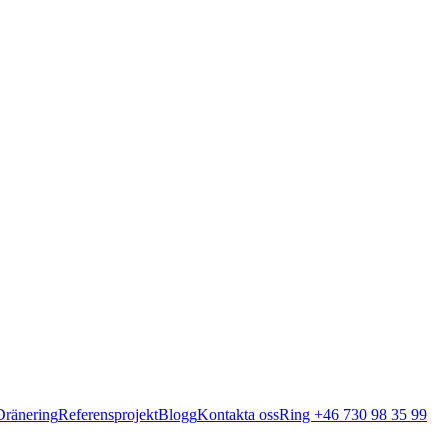
Dränering
Referensprojekt
Blogg
Kontakta oss
Ring +46 730 98 35 99