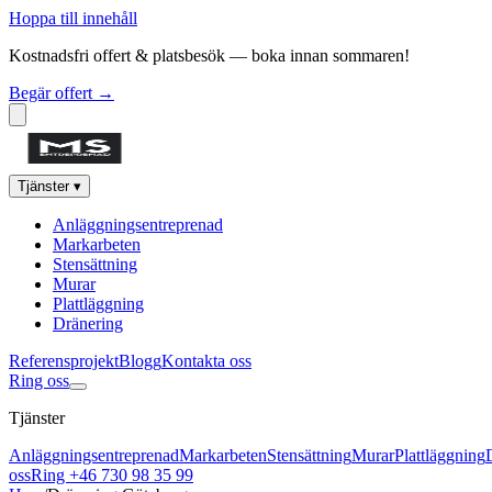
Hoppa till innehåll
Kostnadsfri offert & platsbesök — boka innan sommaren!
Begär offert →
Tjänster
▾
Anläggningsentreprenad
Markarbeten
Stensättning
Murar
Plattläggning
Dränering
Referensprojekt
Blogg
Kontakta oss
Ring oss
Tjänster
Anläggningsentreprenad
Markarbeten
Stensättning
Murar
Plattläggning
oss
Ring +46 730 98 35 99