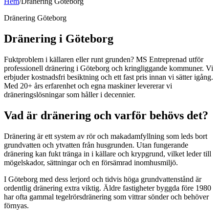
Hem
/
Dränering Göteborg
Dränering Göteborg
Dränering i Göteborg
Fuktproblem i källaren eller runt grunden? MS Entreprenad utför
professionell dränering i Göteborg och kringliggande kommuner. Vi
erbjuder kostnadsfri besiktning och ett fast pris innan vi sätter igång.
Med 20+ års erfarenhet och egna maskiner levererar vi
dräneringslösningar som håller i decennier.
Vad är dränering och varför behövs det?
Dränering är ett system av rör och makadamfyllning som leds bort
grundvatten och ytvatten från husgrunden. Utan fungerande
dränering kan fukt tränga in i källare och krypgrund, vilket leder till
mögelskador, sättningar och en försämrad inomhusmiljö.
I Göteborg med dess lerjord och tidvis höga grundvattenstånd är
ordentlig dränering extra viktig. Äldre fastigheter byggda före 1980
har ofta gammal tegelrörsdränering som vittrar sönder och behöver
förnyas.