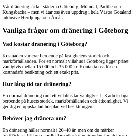
Vår dränering täcker städerna Göteborg, Mölndal, Partille och
Kungsbacka – men vi åtar oss även uppdrag i hela Västra Götaland
inklusive Herrljunga och Åmål.
Vanliga frågor om dränering i Göteborg
Vad kostar dränering i Göteborg?
Kostnaden varierar beroende på fastighetens storlek och
markförhållanden. För ett normalt villahus i Göteborg ligger priset
vanligtvis mellan 15 000 och 35 000 kr. Kontakta oss för en
kostnadsfri besiktning och ett exakt pris.
Hur lång tid tar dränering?
En normal dränering runt ett villahus tar vanligtvis 1–3 arbetsdagar
beroende på husets storlek, markförhållanden och åtkomlighet. Vi
ger dig en uppskattad tidsplan vid besiktningen.
Behöver jag dränera om?
En dränering håller normalt i 20–40 år, men om du märker
fuktfläckar i källaren, jordkällare eller kring grunden kan det vara