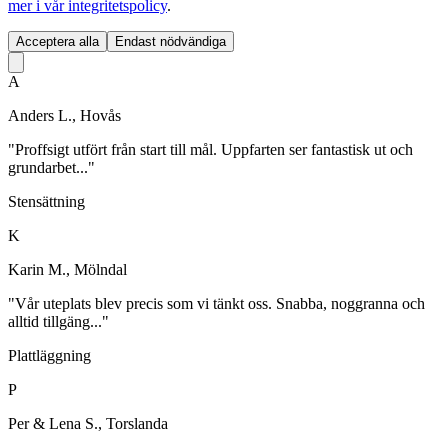
mer i vår integritetspolicy
.
Acceptera alla
Endast nödvändiga
A
Anders L., Hovås
"Proffsigt utfört från start till mål. Uppfarten ser fantastisk ut och
grundarbet..."
Stensättning
K
Karin M., Mölndal
"Vår uteplats blev precis som vi tänkt oss. Snabba, noggranna och
alltid tillgäng..."
Plattläggning
P
Per & Lena S., Torslanda