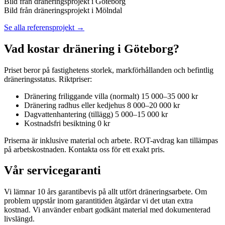
Bild från dräneringsprojekt i Göteborg
Bild från dräneringsprojekt i Mölndal
Se alla referensprojekt →
Vad kostar dränering i Göteborg?
Priset beror på fastighetens storlek, markförhållanden och befintlig
dräneringsstatus. Riktpriser:
Dränering friliggande villa (normalt)
15 000–35 000 kr
Dränering radhus eller kedjehus
8 000–20 000 kr
Dagvattenhantering (tillägg)
5 000–15 000 kr
Kostnadsfri besiktning
0 kr
Priserna är inklusive material och arbete. ROT-avdrag kan tillämpas
på arbetskostnaden. Kontakta oss för ett exakt pris.
Vår servicegaranti
Vi lämnar 10 års garantibevis på allt utfört dräneringsarbete. Om
problem uppstår inom garantitiden åtgärdar vi det utan extra
kostnad. Vi använder enbart godkänt material med dokumenterad
livslängd.