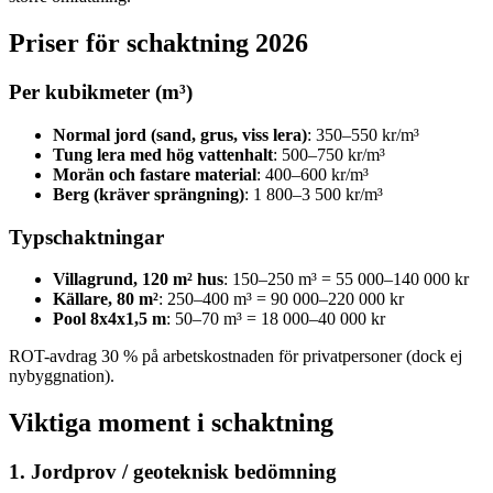
Priser för schaktning 2026
Per kubikmeter (m³)
Normal jord (sand, grus, viss lera)
: 350–550 kr/m³
Tung lera med hög vattenhalt
: 500–750 kr/m³
Morän och fastare material
: 400–600 kr/m³
Berg (kräver sprängning)
: 1 800–3 500 kr/m³
Typschaktningar
Villagrund, 120 m² hus
: 150–250 m³ = 55 000–140 000 kr
Källare, 80 m²
: 250–400 m³ = 90 000–220 000 kr
Pool 8x4x1,5 m
: 50–70 m³ = 18 000–40 000 kr
ROT-avdrag 30 % på arbetskostnaden för privatpersoner (dock ej
nybyggnation).
Viktiga moment i schaktning
1. Jordprov / geoteknisk bedömning