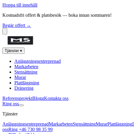
Hoppa till innehåll
Kostnadsfri offert & platsbesök — boka innan sommaren!
Begär offert →
Tjänster
▾
Anläggningsentreprenad
Markarbeten
Stensättning
Murar
Plattläggning
Dränering
Referensprojekt
Blogg
Kontakta oss
Ring oss
Tjänster
Anläggningsentreprenad
Markarbeten
Stensättning
Murar
Plattläggning
oss
Ring +46 730 98 35 99