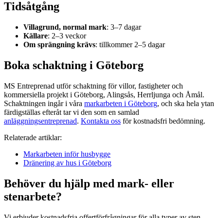
Tidsåtgång
Villagrund, normal mark
: 3–7 dagar
Källare
: 2–3 veckor
Om sprängning krävs
: tillkommer 2–5 dagar
Boka schaktning i Göteborg
MS Entreprenad utför schaktning för villor, fastigheter och
kommersiella projekt i Göteborg, Alingsås, Herrljunga och Åmål.
Schaktningen ingår i våra
markarbeten i Göteborg
, och ska hela ytan
färdigställas efteråt tar vi den som en samlad
anläggningsentreprenad
.
Kontakta oss
för kostnadsfri bedömning.
Relaterade artiklar:
Markarbeten inför husbygge
Dränering av hus i Göteborg
Behöver du hjälp med mark- eller
stenarbete?
Vi erbjuder kostnadsfria offertförfrågningar för alla typer av sten-